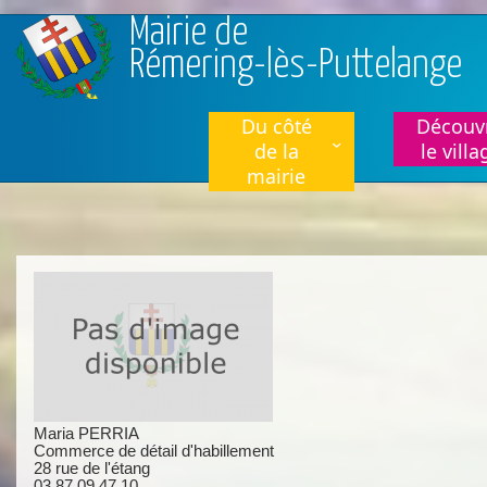
Aller au contenu principal
Mairie de
Rémering-lès-Puttelange
Du côté
Découvr
de la
le villa
mairie
Maria PERRIA
Commerce de détail d'habillement
28 rue de l'étang
03 87 09 47 10