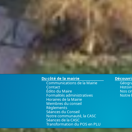
Du côté de la mairie
Découvrir
Communications de la Mairie
Géogr
Contact
Histoir
Édito du Maire
Nos ci
Formalités administratives
Notre 
Horaires de la Mairie
Membres du conseil
Règlements
Séances du Conseil
Notre communauté, la CASC
Séances de la CASC
Transformation du POS en PLU