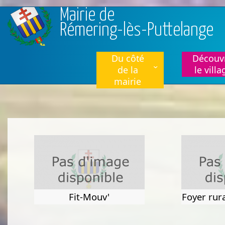
Aller au contenu principal
Mairie de
Rémering-lès-Puttelange
Du côté
Découvr
de la
le villa
mairie
Fit-Mouv'
Foyer rur