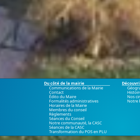
Du côté de la mairie
Découvrir
Communications de la Mairie
Géogr
Contact
Histoir
Édito du Maire
Nos ci
Formalités administratives
Notre 
Horaires de la Mairie
Membres du conseil
Règlements
Séances du Conseil
Notre communauté, la CASC
Séances de la CASC
Transformation du POS en PLU