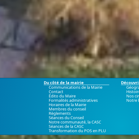
Du côté de la mairie
Découvrir
Communications de la Mairie
Géogr
Contact
Histoir
Édito du Maire
Nos ci
Formalités administratives
Notre 
Horaires de la Mairie
Membres du conseil
Règlements
Séances du Conseil
Notre communauté, la CASC
Séances de la CASC
Transformation du POS en PLU