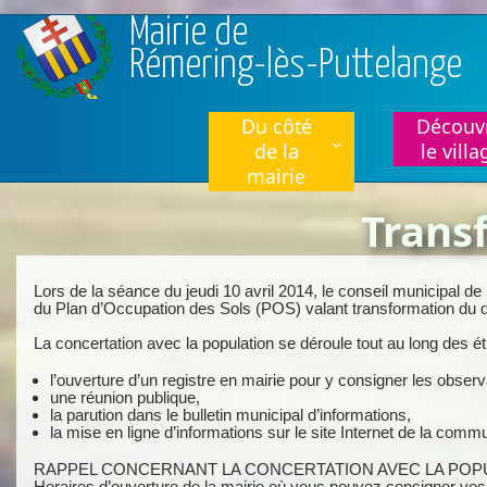
Aller au contenu principal
Mairie de
Rémering-lès-Puttelange
Du côté
Découvr
de la
le villa
mairie
Trans
Lors de la séance du jeudi 10 avril 2014, le conseil municipal de
du Plan d’Occupation des Sols (POS) valant transformation du
La concertation avec la population se déroule tout au long des ét
l’ouverture d’un registre en mairie pour y consigner les observ
une réunion publique,
la parution dans le bulletin municipal d’informations,
la mise en ligne d’informations sur le site Internet de la comm
RAPPEL CONCERNANT LA CONCERTATION AVEC LA POPU
Horaires d’ouverture de la mairie où vous pouvez consigner vos o