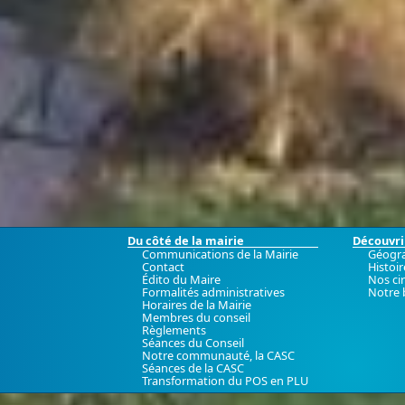
Du côté de la mairie
Découvrir
Communications de la Mairie
Géogr
Contact
Histoir
Édito du Maire
Nos ci
Formalités administratives
Notre 
Horaires de la Mairie
Membres du conseil
Règlements
Séances du Conseil
Notre communauté, la CASC
Séances de la CASC
Transformation du POS en PLU