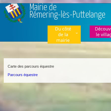
Aller au contenu principal
Mairie de
Rémering-lès-Puttelange
Du côté
Découvr
de la
le villa
mairie
Carte des parcours équestre
Parcours équestre