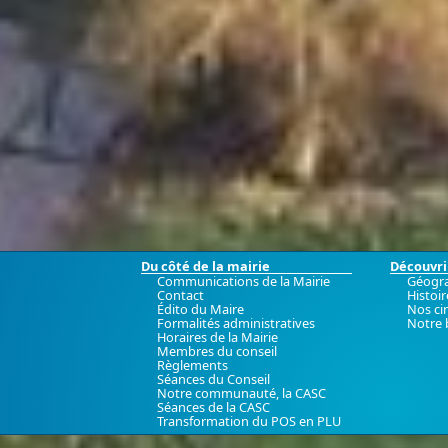
Du côté de la mairie
Découvrir
Communications de la Mairie
Géogr
Contact
Histoir
Édito du Maire
Nos ci
Formalités administratives
Notre 
Horaires de la Mairie
Membres du conseil
Règlements
Séances du Conseil
Notre communauté, la CASC
Séances de la CASC
Transformation du POS en PLU