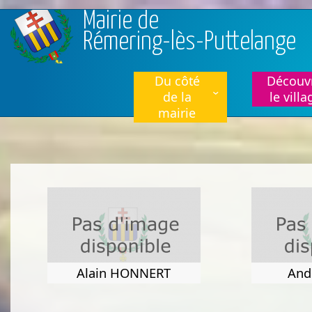
Aller au contenu principal
Mairie de
Rémering-lès-Puttelange
Du côté
Découvr
de la
le villa
mairie
Alain HONNERT
And