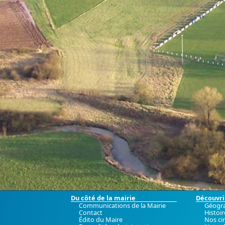
Du côté de la mairie
Découvrir
Communications de la Mairie
Géogr
Contact
Histoir
Édito du Maire
Nos ci