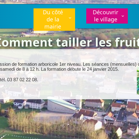
Du côté
Découvrir
de la
le village
mairie
Comment tailler les frui
ssion de formation arboricole 1er niveau. Les séances (mensuelles) o
 samedi de 8 à 12 h. La formation débute le 24 janvier 2015.
él. 03 87 02 22 08.