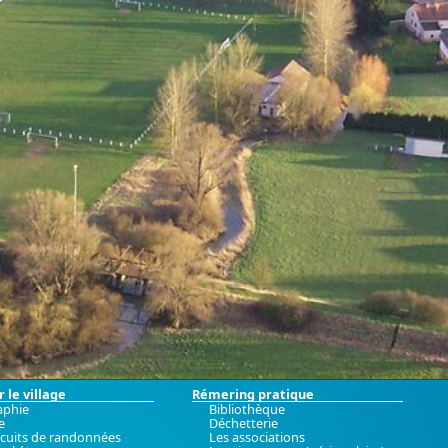
 le village
Rémering pratique
aphie
Bibliothèque
e
Déchetterie
rcuits de randonnées
Les associations